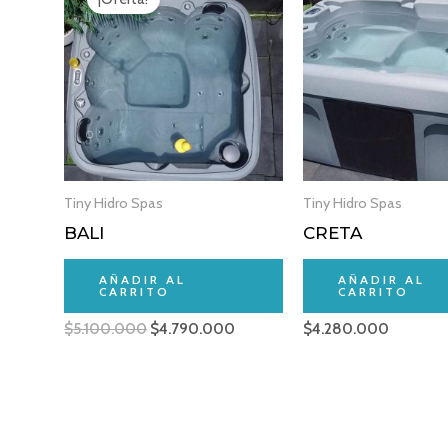
original
actual
era:
es:
$5.100.000.
$4.790.000.
Tiny Hidro Spas
Tiny Hidro Spas
BALI
CRETA
AÑADIR AL
AÑADIR AL
CARRITO
CARRITO
$
5.100.000
$
4.790.000
$
4.280.000