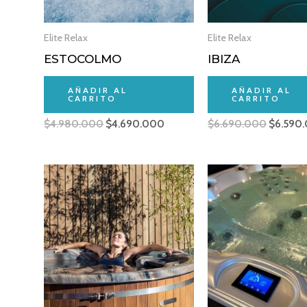
Elite Relax
Elite Relax
ESTOCOLMO
IBIZA
AÑADIR AL
AÑADIR AL
CARRITO
CARRITO
$
4.980.000
$
4.690.000
$
6.690.000
$
6.590