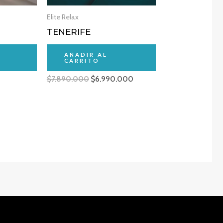
Elite Relax
TENERIFE
AÑADIR AL
CARRITO
$
7.890.000
$
6.990.000