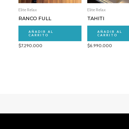
Elite Relax
Elite Relax
RANCO FULL
TAHITI
AÑADIR AL
AÑADIR AL
CARRITO
CARRITO
$
7.290.000
$
6.990.000