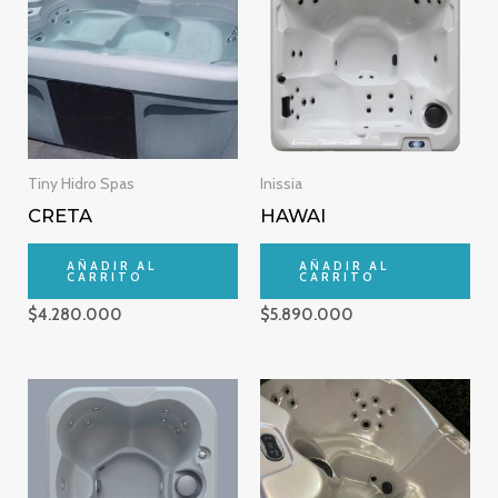
Tiny Hidro Spas
Inissia
CRETA
HAWAI
AÑADIR AL
AÑADIR AL
CARRITO
CARRITO
$
4.280.000
$
5.890.000