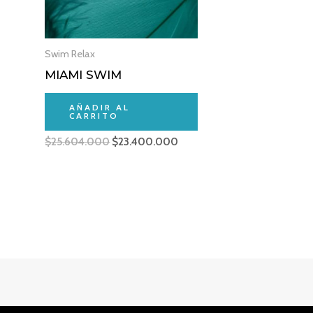
Swim Relax
MIAMI SWIM
AÑADIR AL
CARRITO
$
25.604.000
$
23.400.000